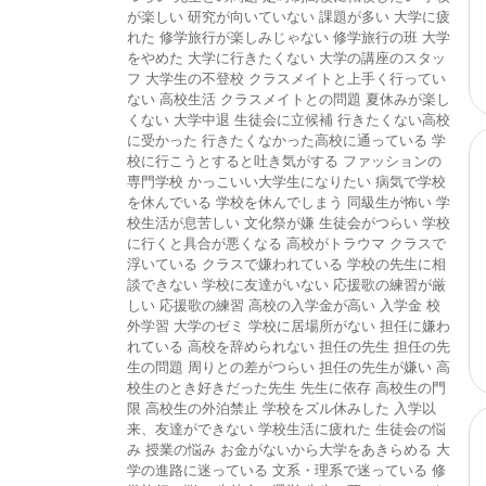
が楽しい
研究が向いていない
課題が多い
大学に疲
れた
修学旅行が楽しみじゃない
修学旅行の班
大学
をやめた
大学に行きたくない
大学の講座のスタッ
フ
大学生の不登校
クラスメイトと上手く行ってい
ない
高校生活
クラスメイトとの問題
夏休みが楽し
くない
大学中退
生徒会に立候補
行きたくない高校
に受かった
行きたくなかった高校に通っている
学
校に行こうとすると吐き気がする
ファッションの
専門学校
かっこいい大学生になりたい
病気で学校
を休んでいる
学校を休んでしまう
同級生が怖い
学
校生活が息苦しい
文化祭が嫌
生徒会がつらい
学校
に行くと具合が悪くなる
高校がトラウマ
クラスで
浮いている
クラスで嫌われている
学校の先生に相
談できない
学校に友達がいない
応援歌の練習が厳
しい
応援歌の練習
高校の入学金が高い
入学金
校
外学習
大学のゼミ
学校に居場所がない
担任に嫌わ
れている
高校を辞められない
担任の先生
担任の先
生の問題
周りとの差がつらい
担任の先生が嫌い
高
校生のとき好きだった先生
先生に依存
高校生の門
限
高校生の外泊禁止
学校をズル休みした
入学以
来、友達ができない
学校生活に疲れた
生徒会の悩
み
授業の悩み
お金がないから大学をあきらめる
大
学の進路に迷っている
文系・理系で迷っている
修