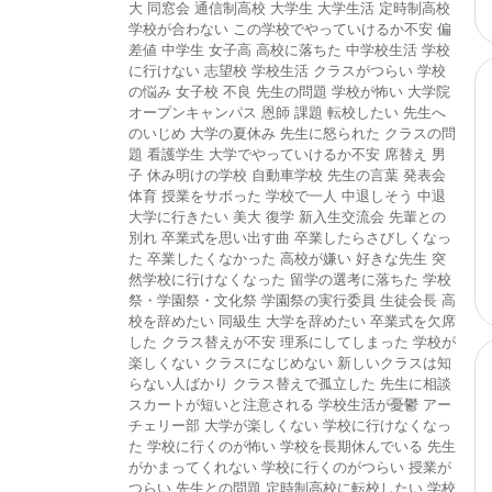
大
同窓会
通信制高校
大学生
大学生活
定時制高校
学校が合わない
この学校でやっていけるか不安
偏
差値
中学生
女子高
高校に落ちた
中学校生活
学校
に行けない
志望校
学校生活
クラスがつらい
学校
の悩み
女子校
不良
先生の問題
学校が怖い
大学院
オープンキャンパス
恩師
課題
転校したい
先生へ
のいじめ
大学の夏休み
先生に怒られた
クラスの問
題
看護学生
大学でやっていけるか不安
席替え
男
子
休み明けの学校
自動車学校
先生の言葉
発表会
体育
授業をサボった
学校で一人
中退しそう
中退
大学に行きたい
美大
復学
新入生交流会
先輩との
別れ
卒業式を思い出す曲
卒業したらさびしくなっ
た
卒業したくなかった
高校が嫌い
好きな先生
突
然学校に行けなくなった
留学の選考に落ちた
学校
祭・学園祭・文化祭
学園祭の実行委員
生徒会長
高
校を辞めたい
同級生
大学を辞めたい
卒業式を欠席
した
クラス替えが不安
理系にしてしまった
学校が
楽しくない
クラスになじめない
新しいクラスは知
らない人ばかり
クラス替えで孤立した
先生に相談
スカートが短いと注意される
学校生活が憂鬱
アー
チェリー部
大学が楽しくない
学校に行けなくなっ
た
学校に行くのが怖い
学校を長期休んでいる
先生
がかまってくれない
学校に行くのがつらい
授業が
つらい
先生との問題
定時制高校に転校したい
学校