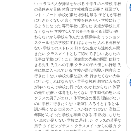
い
クラスの人が掃除をサボる
中学生の不登校
学校
の昼休みが苦痛
体育は学校教育に必要？
授業プリ
ント・ノート
学校が嫌だ
校則を破る
子どもが学校
に行きたくないと言う
学校を休みたい
学校に行け
るようになった
専門学校に落ちた
友達が学校に来
なくなった
学校で1人でお弁当を食べる
課題が終
わらないから学校を休んだ
お嬢様学校
ミッション
スクール
他の学校にすればよかった
入れる高校が
ない
学校でのストレス
好きな先生から連絡先を聞
きたい
クラスメイトとして認めてほしい
あなたの
仕事は学校に行くこと
保健室の先生の問題
信頼で
きる先生
先生への手紙
クラスの子の優しい行動
先
生に気に入られている
学校が居心地悪い
同窓会に
行きたくない
学校の嫌な思い出
行きたくない大学
に行かなければならない
苦手な教科
教室に入るの
が怖い
なんで学校に行けないのかわからない
体育
の先生が嫌い
体育をしたくない
学生時代の思い出
クラスの男子がエロい
体育大会の団長
理由がない
のに学校に行きたくない
教室に入ろうとすると体
調が悪くなる
自分のクラスが好きではない
高校三
年間がんばった
学校を卒業できる
不登校になりた
い
単位が足りない
学校に遅刻した
クラスの苦手な
男子
タイピングテスト
クラスメイトからの暴力
ク