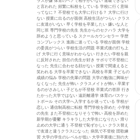
ラスが嫌
体育のペアで相手がいない
進級できない
と言われた
頻繁に転校をしている
学校に行く意味
ってなに？
不登校でも大学に行ける？
大学に行け
ない
授業に出るのが面倒
高校生活がつらい
クラス
に友達がいない
早く学校を卒業したい
嫌いな人と
同じ班
専門学校の先生
先生からのセクハラ
大学を
辞めようと思っている
スクールカウンセラー
学歴
コンプレックス
進路に迷っている
学校が面倒
学校
の委員がつらい
学校生活の問題
卒業式後の打ち上
げ
大学に行く意味がわからない
行きたい学校を親
に反対された
担任の先生が好き
サボりで不登校に
なった
先生に合わせる顔がない
授業で間違えると
笑われる
大学を卒業できない
高校を卒業
子どもの
成績の悩み
学校の先輩の問題
大学の勉強に興味が
なくなった
先生が怖い
クラスメイトが怖い
卒業す
るのがさみしい
子どもが不登校
卒業式の答辞
行き
たかった大学ではない
遠距離通学
体育のバスケッ
トボール
その大学へ入学するか迷っている
学校が
恋しい
通信制高校に転校
専門学校を辞めた
小学校
の先生
また不登校になりそうで怖い
高校を辞めた
新学期が憂鬱
キラキラした大学生になりたい
滑り
止めの大学に通う
不登校で恥ずかしい
クラス替え
で友達と違うクラスになった
病気で不登校
団歌練
習
大学の学生のレベルが低い
大学卒業後に別の大