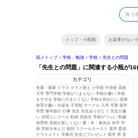
トップ・小瓶順
お返事がない
宛メトップ
>
学校・勉強
>
学校
>
先生との問題
「先生との問題」に関連する小瓶が16
カテゴリ
先輩・後輩
クラス
クラス替え
小学校
中学校
高校
大学
専門学校
学校がつまらない
学校が嫌い
学校
をサボる
学校に行きたくない
学校を辞めたい
授業
体育が嫌い
生徒会
不登校
サークル
入学
卒業
留年
学歴
修学旅行
行事
先生
先生ありがとう
先生が嫌
い
合唱コンクール
転校
高校生
学校がつらい
制服
体育祭
高校が楽しくない
夏・冬・春休み
休学
学
校
学校を休んだ
校則
スクールカースト
退学
委員
クラスメイト
卒業式
先生にプレゼント
留学
席
音