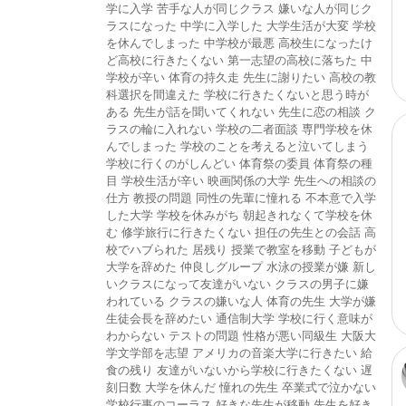
学に入学
苦手な人が同じクラス
嫌いな人が同じク
ラスになった
中学に入学した
大学生活が大変
学校
を休んでしまった
中学校が最悪
高校生になったけ
ど高校に行きたくない
第一志望の高校に落ちた
中
学校が辛い
体育の持久走
先生に謝りたい
高校の教
科選択を間違えた
学校に行きたくないと思う時が
ある
先生が話を聞いてくれない
先生に恋の相談
ク
ラスの輪に入れない
学校の二者面談
専門学校を休
んでしまった
学校のことを考えると泣いてしまう
学校に行くのがしんどい
体育祭の委員
体育祭の種
目
学校生活が辛い
映画関係の大学
先生への相談の
仕方
教授の問題
同性の先輩に憧れる
不本意で入学
した大学
学校を休みがち
朝起きれなくて学校を休
む
修学旅行に行きたくない
担任の先生との会話
高
校でハブられた
居残り
授業で教室を移動
子どもが
大学を辞めた
仲良しグループ
水泳の授業が嫌
新し
いクラスになって友達がいない
クラスの男子に嫌
われている
クラスの嫌いな人
体育の先生
大学が嫌
生徒会長を辞めたい
通信制大学
学校に行く意味が
わからない
テストの問題
性格が悪い同級生
大阪大
学文学部を志望
アメリカの音楽大学に行きたい
給
食の残り
友達がいないから学校に行きたくない
遅
刻日数
大学を休んだ
憧れの先生
卒業式で泣かない
学校行事のコーラス
好きな先生が移動
先生を好き