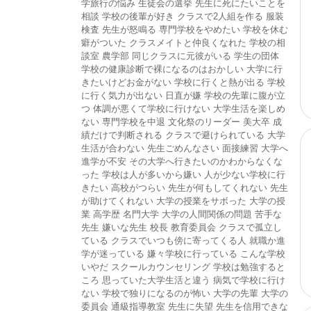
学旅行の悩み
生徒会の選挙
先生に死にたいことを
相談
学校の後輩が好き
クラスで2人組を作る
服装
検査
先生が怒鳴る
専門学校をやめたい
学校を休む
癖がついた
クラスメイトと仲良くなれた
学校の相
談室
農学部
同じクラスに元彼がいる
学生の団体
学校の健康診断で裸になるのはおかしい
大学に行
きたいけどお金がない
学校に行くと熱が出る
学校
に行く気力が出ない
日直が嫌
学校の先輩に腹が立
つ
体調が悪くて学校に行けない
大学生活を楽しめ
ない
専門学校を中退
文化祭のリーダー
美大卒
成
績だけで判断される
クラスで避けられている
大学
生活が合わない
先生ごめんなさい
面接練習
大学へ
進学が不安
その大学へ行きたいのかわからなくな
った
学校は人が多いから嫌い
人が少ない学校に行
きたい
高校がつらい
先生が何もしてくれない
先生
が助けてくれない
大学の授業をサボった
大学の授
業
高学歴
名門大学
大学の人間関係の問題
苦手な
先生
嫌いな先生
校長
教育委員会
クラスで孤立し
ている
クラスでいつも傍に寄ってくる人
就職か進
学が迷っている
嫌々学校に行っている
こんな学校
いやだ
スクールカウンセリング
学校は勉強すると
ころ
思っていた大学生活と違う
病気で学校に行け
ない
学校で独りになるのが怖い
大学の先輩
大学の
委員会
通級指導教室
先生に失望
先生を信用できな