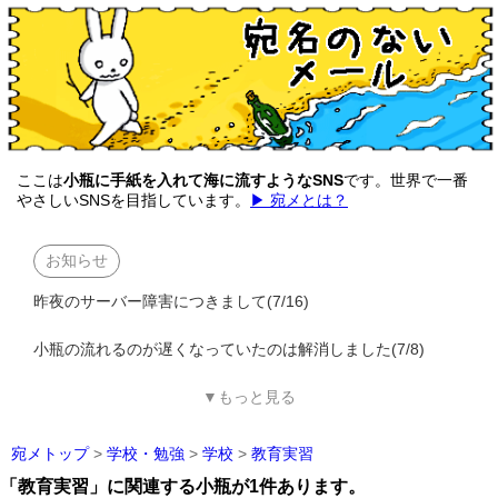
ここは
小瓶に手紙を入れて海に流すようなSNS
です。世界で一番
やさしいSNSを目指しています。
▶ 宛メとは？
お知らせ
昨夜のサーバー障害につきまして(7/16)
小瓶の流れるのが遅くなっていたのは解消しました(7/8)
▼もっと見る
宛メトップ
>
学校・勉強
>
学校
>
教育実習
「教育実習」に関連する小瓶が1件あります。