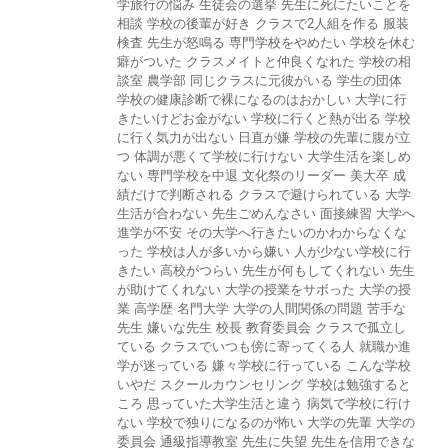
学旅行の悩み
生徒会の選挙
先生に死にたいことを
相談
学校の後輩が好き
クラスで2人組を作る
服装
検査
先生が怒鳴る
専門学校をやめたい
学校を休む
癖がついた
クラスメイトと仲良くなれた
学校の相
談室
農学部
同じクラスに元彼がいる
学生の団体
学校の健康診断で裸になるのはおかしい
大学に行
きたいけどお金がない
学校に行くと熱が出る
学校
に行く気力が出ない
日直が嫌
学校の先輩に腹が立
つ
体調が悪くて学校に行けない
大学生活を楽しめ
ない
専門学校を中退
文化祭のリーダー
美大卒
成
績だけで判断される
クラスで避けられている
大学
生活が合わない
先生ごめんなさい
面接練習
大学へ
進学が不安
その大学へ行きたいのかわからなくな
った
学校は人が多いから嫌い
人が少ない学校に行
きたい
高校がつらい
先生が何もしてくれない
先生
が助けてくれない
大学の授業をサボった
大学の授
業
高学歴
名門大学
大学の人間関係の問題
苦手な
先生
嫌いな先生
校長
教育委員会
クラスで孤立し
ている
クラスでいつも傍に寄ってくる人
就職か進
学が迷っている
嫌々学校に行っている
こんな学校
いやだ
スクールカウンセリング
学校は勉強すると
ころ
思っていた大学生活と違う
病気で学校に行け
ない
学校で独りになるのが怖い
大学の先輩
大学の
委員会
通級指導教室
先生に失望
先生を信用できな