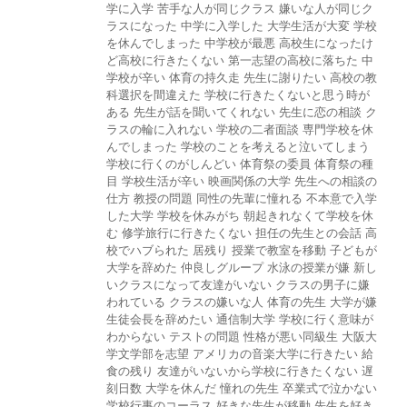
学に入学
苦手な人が同じクラス
嫌いな人が同じク
ラスになった
中学に入学した
大学生活が大変
学校
を休んでしまった
中学校が最悪
高校生になったけ
ど高校に行きたくない
第一志望の高校に落ちた
中
学校が辛い
体育の持久走
先生に謝りたい
高校の教
科選択を間違えた
学校に行きたくないと思う時が
ある
先生が話を聞いてくれない
先生に恋の相談
ク
ラスの輪に入れない
学校の二者面談
専門学校を休
んでしまった
学校のことを考えると泣いてしまう
学校に行くのがしんどい
体育祭の委員
体育祭の種
目
学校生活が辛い
映画関係の大学
先生への相談の
仕方
教授の問題
同性の先輩に憧れる
不本意で入学
した大学
学校を休みがち
朝起きれなくて学校を休
む
修学旅行に行きたくない
担任の先生との会話
高
校でハブられた
居残り
授業で教室を移動
子どもが
大学を辞めた
仲良しグループ
水泳の授業が嫌
新し
いクラスになって友達がいない
クラスの男子に嫌
われている
クラスの嫌いな人
体育の先生
大学が嫌
生徒会長を辞めたい
通信制大学
学校に行く意味が
わからない
テストの問題
性格が悪い同級生
大阪大
学文学部を志望
アメリカの音楽大学に行きたい
給
食の残り
友達がいないから学校に行きたくない
遅
刻日数
大学を休んだ
憧れの先生
卒業式で泣かない
学校行事のコーラス
好きな先生が移動
先生を好き