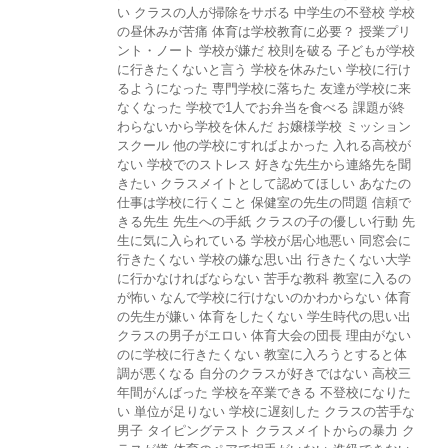
い
クラスの人が掃除をサボる
中学生の不登校
学校
の昼休みが苦痛
体育は学校教育に必要？
授業プリ
ント・ノート
学校が嫌だ
校則を破る
子どもが学校
に行きたくないと言う
学校を休みたい
学校に行け
るようになった
専門学校に落ちた
友達が学校に来
なくなった
学校で1人でお弁当を食べる
課題が終
わらないから学校を休んだ
お嬢様学校
ミッション
スクール
他の学校にすればよかった
入れる高校が
ない
学校でのストレス
好きな先生から連絡先を聞
きたい
クラスメイトとして認めてほしい
あなたの
仕事は学校に行くこと
保健室の先生の問題
信頼で
きる先生
先生への手紙
クラスの子の優しい行動
先
生に気に入られている
学校が居心地悪い
同窓会に
行きたくない
学校の嫌な思い出
行きたくない大学
に行かなければならない
苦手な教科
教室に入るの
が怖い
なんで学校に行けないのかわからない
体育
の先生が嫌い
体育をしたくない
学生時代の思い出
クラスの男子がエロい
体育大会の団長
理由がない
のに学校に行きたくない
教室に入ろうとすると体
調が悪くなる
自分のクラスが好きではない
高校三
年間がんばった
学校を卒業できる
不登校になりた
い
単位が足りない
学校に遅刻した
クラスの苦手な
男子
タイピングテスト
クラスメイトからの暴力
ク