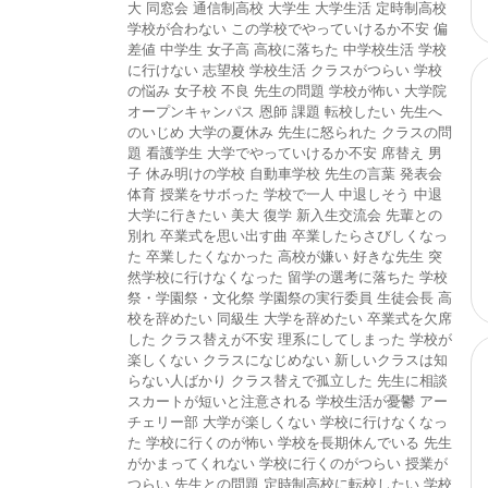
大
同窓会
通信制高校
大学生
大学生活
定時制高校
学校が合わない
この学校でやっていけるか不安
偏
差値
中学生
女子高
高校に落ちた
中学校生活
学校
に行けない
志望校
学校生活
クラスがつらい
学校
の悩み
女子校
不良
先生の問題
学校が怖い
大学院
オープンキャンパス
恩師
課題
転校したい
先生へ
のいじめ
大学の夏休み
先生に怒られた
クラスの問
題
看護学生
大学でやっていけるか不安
席替え
男
子
休み明けの学校
自動車学校
先生の言葉
発表会
体育
授業をサボった
学校で一人
中退しそう
中退
大学に行きたい
美大
復学
新入生交流会
先輩との
別れ
卒業式を思い出す曲
卒業したらさびしくなっ
た
卒業したくなかった
高校が嫌い
好きな先生
突
然学校に行けなくなった
留学の選考に落ちた
学校
祭・学園祭・文化祭
学園祭の実行委員
生徒会長
高
校を辞めたい
同級生
大学を辞めたい
卒業式を欠席
した
クラス替えが不安
理系にしてしまった
学校が
楽しくない
クラスになじめない
新しいクラスは知
らない人ばかり
クラス替えで孤立した
先生に相談
スカートが短いと注意される
学校生活が憂鬱
アー
チェリー部
大学が楽しくない
学校に行けなくなっ
た
学校に行くのが怖い
学校を長期休んでいる
先生
がかまってくれない
学校に行くのがつらい
授業が
つらい
先生との問題
定時制高校に転校したい
学校