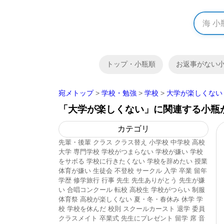
トップ・小瓶順
お返事がない
宛メトップ
>
学校・勉強
>
学校
>
大学が楽しくない
「大学が楽しくない」に関連する小瓶
カテゴリ
先輩・後輩
クラス
クラス替え
小学校
中学校
高校
大学
専門学校
学校がつまらない
学校が嫌い
学校
をサボる
学校に行きたくない
学校を辞めたい
授業
体育が嫌い
生徒会
不登校
サークル
入学
卒業
留年
学歴
修学旅行
行事
先生
先生ありがとう
先生が嫌
い
合唱コンクール
転校
高校生
学校がつらい
制服
体育祭
高校が楽しくない
夏・冬・春休み
休学
学
校
学校を休んだ
校則
スクールカースト
退学
委員
クラスメイト
卒業式
先生にプレゼント
留学
席
音