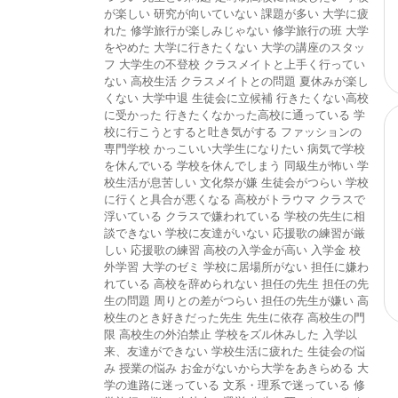
が楽しい
研究が向いていない
課題が多い
大学に疲
れた
修学旅行が楽しみじゃない
修学旅行の班
大学
をやめた
大学に行きたくない
大学の講座のスタッ
フ
大学生の不登校
クラスメイトと上手く行ってい
ない
高校生活
クラスメイトとの問題
夏休みが楽し
くない
大学中退
生徒会に立候補
行きたくない高校
に受かった
行きたくなかった高校に通っている
学
校に行こうとすると吐き気がする
ファッションの
専門学校
かっこいい大学生になりたい
病気で学校
を休んでいる
学校を休んでしまう
同級生が怖い
学
校生活が息苦しい
文化祭が嫌
生徒会がつらい
学校
に行くと具合が悪くなる
高校がトラウマ
クラスで
浮いている
クラスで嫌われている
学校の先生に相
談できない
学校に友達がいない
応援歌の練習が厳
しい
応援歌の練習
高校の入学金が高い
入学金
校
外学習
大学のゼミ
学校に居場所がない
担任に嫌わ
れている
高校を辞められない
担任の先生
担任の先
生の問題
周りとの差がつらい
担任の先生が嫌い
高
校生のとき好きだった先生
先生に依存
高校生の門
限
高校生の外泊禁止
学校をズル休みした
入学以
来、友達ができない
学校生活に疲れた
生徒会の悩
み
授業の悩み
お金がないから大学をあきらめる
大
学の進路に迷っている
文系・理系で迷っている
修