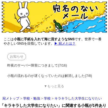
ここは
小瓶に手紙を入れて海に流すようなSNS
です。世界で一番
やさしいSNSを目指しています。
▶ 宛メとは？
お知らせ
昨夜のサーバー障害につきまして(7/16)
小瓶の流れるのが遅くなっていたのは解消しました(7/8)
▼もっと見る
宛メトップ
>
学校・勉強
>
学校
>
キラキラした大学生になりたい
「キラキラした大学生になりたい」に関連する小瓶が1件あり