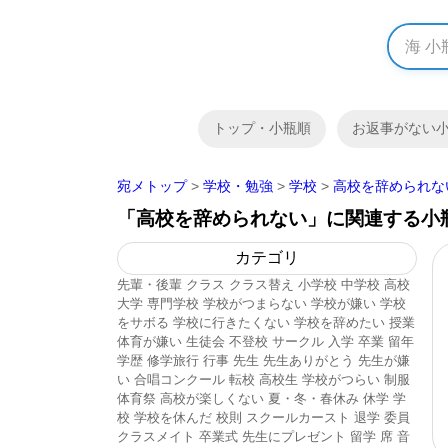
トップ・小瓶順
お返事がない
宛メトップ
>
学校・勉強
>
学校
>
高校を辞められな
「高校を辞められない」に関連する小
カテゴリ
先輩・後輩
クラス
クラス替え
小学校
中学校
高校
大学
専門学校
学校がつまらない
学校が嫌い
学校
をサボる
学校に行きたくない
学校を辞めたい
授業
体育が嫌い
生徒会
不登校
サークル
入学
卒業
留年
学歴
修学旅行
行事
先生
先生ありがとう
先生が嫌
い
合唱コンクール
転校
高校生
学校がつらい
制服
体育祭
高校が楽しくない
夏・冬・春休み
休学
学
校
学校を休んだ
校則
スクールカースト
退学
委員
クラスメイト
卒業式
先生にプレゼント
留学
席
音