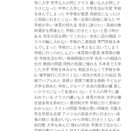
学に入学
苦手な人が同じクラス
嫌いな人が同じク
ラスになった
中学に入学した
大学生活が大変
学校
を休んでしまった
中学校が最悪
高校生になったけ
ど高校に行きたくない
第一志望の高校に落ちた
中
学校が辛い
体育の持久走
先生に謝りたい
高校の教
科選択を間違えた
学校に行きたくないと思う時が
ある
先生が話を聞いてくれない
先生に恋の相談
ク
ラスの輪に入れない
学校の二者面談
専門学校を休
んでしまった
学校のことを考えると泣いてしまう
学校に行くのがしんどい
体育祭の委員
体育祭の種
目
学校生活が辛い
映画関係の大学
先生への相談の
仕方
教授の問題
同性の先輩に憧れる
不本意で入学
した大学
学校を休みがち
朝起きれなくて学校を休
む
修学旅行に行きたくない
担任の先生との会話
高
校でハブられた
居残り
授業で教室を移動
子どもが
大学を辞めた
仲良しグループ
水泳の授業が嫌
新し
いクラスになって友達がいない
クラスの男子に嫌
われている
クラスの嫌いな人
体育の先生
大学が嫌
生徒会長を辞めたい
通信制大学
学校に行く意味が
わからない
テストの問題
性格が悪い同級生
大阪大
学文学部を志望
アメリカの音楽大学に行きたい
給
食の残り
友達がいないから学校に行きたくない
遅
刻日数
大学を休んだ
憧れの先生
卒業式で泣かない
学校行事のコーラス
好きな先生が移動
先生を好き