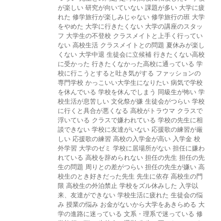
が楽しい
研究が向いていない
課題が多い
大学に疲
れた
修学旅行が楽しみじゃない
修学旅行の班
大学
をやめた
大学に行きたくない
大学の講座のスタッ
フ
大学生の不登校
クラスメイトと上手く行ってい
ない
高校生活
クラスメイトとの問題
夏休みが楽し
くない
大学中退
生徒会に立候補
行きたくない高校
に受かった
行きたくなかった高校に通っている
学
校に行こうとすると吐き気がする
ファッションの
専門学校
かっこいい大学生になりたい
病気で学校
を休んでいる
学校を休んでしまう
同級生が怖い
学
校生活が息苦しい
文化祭が嫌
生徒会がつらい
学校
に行くと具合が悪くなる
高校がトラウマ
クラスで
浮いている
クラスで嫌われている
学校の先生に相
談できない
学校に友達がいない
応援歌の練習が厳
しい
応援歌の練習
高校の入学金が高い
入学金
校
外学習
大学のゼミ
学校に居場所がない
担任に嫌わ
れている
高校を辞められない
担任の先生
担任の先
生の問題
周りとの差がつらい
担任の先生が嫌い
高
校生のとき好きだった先生
先生に依存
高校生の門
限
高校生の外泊禁止
学校をズル休みした
入学以
来、友達ができない
学校生活に疲れた
生徒会の悩
み
授業の悩み
お金がないから大学をあきらめる
大
学の進路に迷っている
文系・理系で迷っている
修