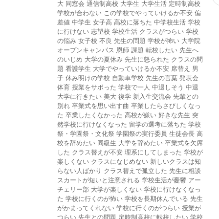
大
同窓会
通信制高校
大学生
大学生活
定時制高校
学校が合わない
この学校でやっていけるか不安
偏
差値
中学生
女子高
高校に落ちた
中学校生活
学校
に行けない
志望校
学校生活
クラスがつらい
学校
の悩み
女子校
不良
先生の問題
学校が怖い
大学院
オープンキャンパス
恩師
課題
転校したい
先生へ
のいじめ
大学の夏休み
先生に怒られた
クラスの問
題
看護学生
大学でやっていけるか不安
席替え
男
子
休み明けの学校
自動車学校
先生の言葉
発表会
体育
授業をサボった
学校で一人
中退しそう
中退
大学に行きたい
美大
復学
新入生交流会
先輩との
別れ
卒業式を思い出す曲
卒業したらさびしくなっ
た
卒業したくなかった
高校が嫌い
好きな先生
突
然学校に行けなくなった
留学の選考に落ちた
学校
祭・学園祭・文化祭
学園祭の実行委員
生徒会長
高
校を辞めたい
同級生
大学を辞めたい
卒業式を欠席
した
クラス替えが不安
理系にしてしまった
学校が
楽しくない
クラスになじめない
新しいクラスは知
らない人ばかり
クラス替えで孤立した
先生に相談
スカートが短いと注意される
学校生活が憂鬱
アー
チェリー部
大学が楽しくない
学校に行けなくなっ
た
学校に行くのが怖い
学校を長期休んでいる
先生
がかまってくれない
学校に行くのがつらい
授業が
つらい
先生との問題
定時制高校に転校したい
学校