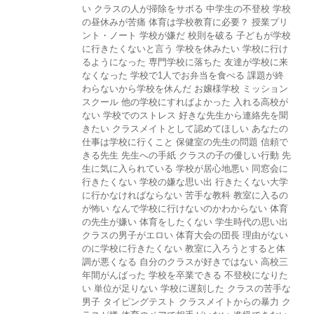
い
クラスの人が掃除をサボる
中学生の不登校
学校
の昼休みが苦痛
体育は学校教育に必要？
授業プリ
ント・ノート
学校が嫌だ
校則を破る
子どもが学校
に行きたくないと言う
学校を休みたい
学校に行け
るようになった
専門学校に落ちた
友達が学校に来
なくなった
学校で1人でお弁当を食べる
課題が終
わらないから学校を休んだ
お嬢様学校
ミッション
スクール
他の学校にすればよかった
入れる高校が
ない
学校でのストレス
好きな先生から連絡先を聞
きたい
クラスメイトとして認めてほしい
あなたの
仕事は学校に行くこと
保健室の先生の問題
信頼で
きる先生
先生への手紙
クラスの子の優しい行動
先
生に気に入られている
学校が居心地悪い
同窓会に
行きたくない
学校の嫌な思い出
行きたくない大学
に行かなければならない
苦手な教科
教室に入るの
が怖い
なんで学校に行けないのかわからない
体育
の先生が嫌い
体育をしたくない
学生時代の思い出
クラスの男子がエロい
体育大会の団長
理由がない
のに学校に行きたくない
教室に入ろうとすると体
調が悪くなる
自分のクラスが好きではない
高校三
年間がんばった
学校を卒業できる
不登校になりた
い
単位が足りない
学校に遅刻した
クラスの苦手な
男子
タイピングテスト
クラスメイトからの暴力
ク