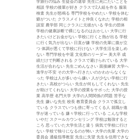
学旅行の悩み
生徒会の選挙
先生に死にたいことを
相談
学校の後輩が好き
クラスで2人組を作る
服装
検査
先生が怒鳴る
専門学校をやめたい
学校を休む
癖がついた
クラスメイトと仲良くなれた
学校の相
談室
農学部
同じクラスに元彼がいる
学生の団体
学校の健康診断で裸になるのはおかしい
大学に行
きたいけどお金がない
学校に行くと熱が出る
学校
に行く気力が出ない
日直が嫌
学校の先輩に腹が立
つ
体調が悪くて学校に行けない
大学生活を楽しめ
ない
専門学校を中退
文化祭のリーダー
美大卒
成
績だけで判断される
クラスで避けられている
大学
生活が合わない
先生ごめんなさい
面接練習
大学へ
進学が不安
その大学へ行きたいのかわからなくな
った
学校は人が多いから嫌い
人が少ない学校に行
きたい
高校がつらい
先生が何もしてくれない
先生
が助けてくれない
大学の授業をサボった
大学の授
業
高学歴
名門大学
大学の人間関係の問題
苦手な
先生
嫌いな先生
校長
教育委員会
クラスで孤立し
ている
クラスでいつも傍に寄ってくる人
就職か進
学が迷っている
嫌々学校に行っている
こんな学校
いやだ
スクールカウンセリング
学校は勉強すると
ころ
思っていた大学生活と違う
病気で学校に行け
ない
学校で独りになるのが怖い
大学の先輩
大学の
委員会
通級指導教室
先生に失望
先生を信用できな