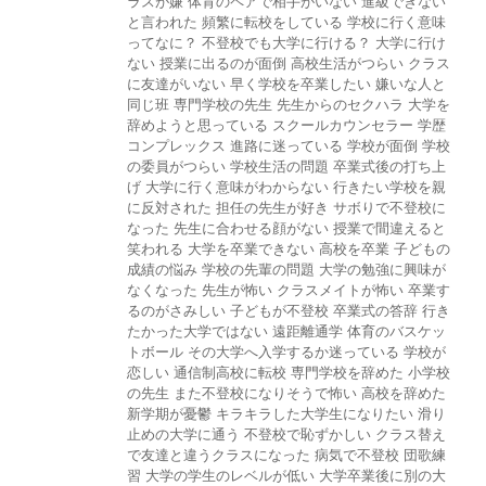
ラスが嫌
体育のペアで相手がいない
進級できない
と言われた
頻繁に転校をしている
学校に行く意味
ってなに？
不登校でも大学に行ける？
大学に行け
ない
授業に出るのが面倒
高校生活がつらい
クラス
に友達がいない
早く学校を卒業したい
嫌いな人と
同じ班
専門学校の先生
先生からのセクハラ
大学を
辞めようと思っている
スクールカウンセラー
学歴
コンプレックス
進路に迷っている
学校が面倒
学校
の委員がつらい
学校生活の問題
卒業式後の打ち上
げ
大学に行く意味がわからない
行きたい学校を親
に反対された
担任の先生が好き
サボりで不登校に
なった
先生に合わせる顔がない
授業で間違えると
笑われる
大学を卒業できない
高校を卒業
子どもの
成績の悩み
学校の先輩の問題
大学の勉強に興味が
なくなった
先生が怖い
クラスメイトが怖い
卒業す
るのがさみしい
子どもが不登校
卒業式の答辞
行き
たかった大学ではない
遠距離通学
体育のバスケッ
トボール
その大学へ入学するか迷っている
学校が
恋しい
通信制高校に転校
専門学校を辞めた
小学校
の先生
また不登校になりそうで怖い
高校を辞めた
新学期が憂鬱
キラキラした大学生になりたい
滑り
止めの大学に通う
不登校で恥ずかしい
クラス替え
で友達と違うクラスになった
病気で不登校
団歌練
習
大学の学生のレベルが低い
大学卒業後に別の大