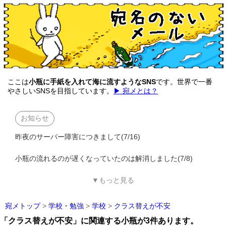
ここは
小瓶に手紙を入れて海に流すようなSNS
です。世界で一番
やさしいSNSを目指しています。
▶ 宛メとは？
お知らせ
昨夜のサーバー障害につきまして(7/16)
小瓶の流れるのが遅くなっていたのは解消しました(7/8)
▼もっと見る
宛メトップ
>
学校・勉強
>
学校
>
クラス替えが不安
「クラス替えが不安」に関連する小瓶が3件あります。