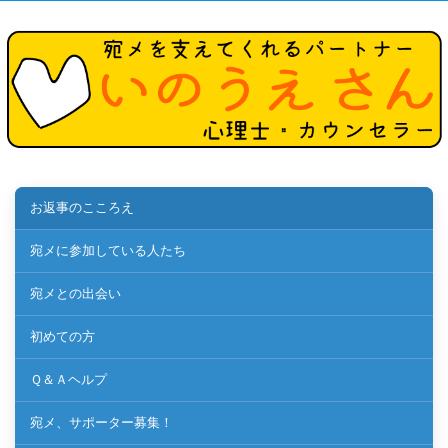
お返事のこころえ
宛メに参加している人たち
宛メとの出会い
初めての方
Ｑ＆Ａヘルプ
宛メ、サポーター募集！