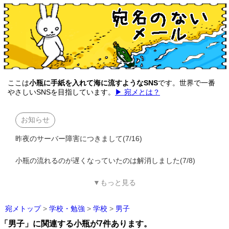
ここは
小瓶に手紙を入れて海に流すようなSNS
です。世界で一番
やさしいSNSを目指しています。
▶ 宛メとは？
お知らせ
昨夜のサーバー障害につきまして(7/16)
小瓶の流れるのが遅くなっていたのは解消しました(7/8)
▼もっと見る
宛メトップ
>
学校・勉強
>
学校
>
男子
「男子」に関連する小瓶が7件あります。