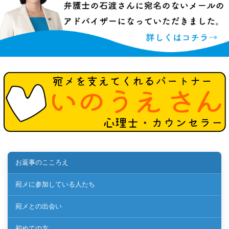
お返事のこころえ
宛メに参加している人たち
宛メとの出会い
初めての方