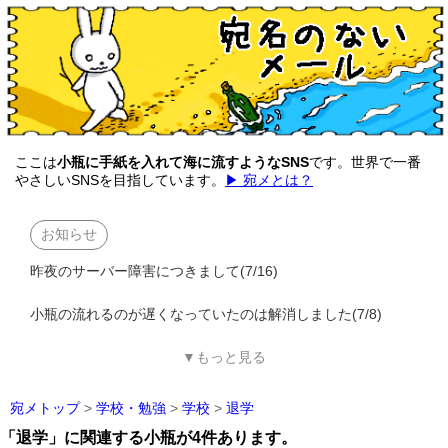
ここは
小瓶に手紙を入れて海に流すようなSNS
です。世界で一番
やさしいSNSを目指しています。
▶ 宛メとは？
お知らせ
昨夜のサーバー障害につきまして(7/16)
小瓶の流れるのが遅くなっていたのは解消しました(7/8)
▼もっと見る
宛メトップ
>
学校・勉強
>
学校
>
退学
「退学」に関連する小瓶が4件あります。