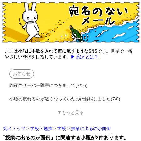
ここは
小瓶に手紙を入れて海に流すようなSNS
です。世界で一番
やさしいSNSを目指しています。
▶ 宛メとは？
お知らせ
昨夜のサーバー障害につきまして(7/16)
小瓶の流れるのが遅くなっていたのは解消しました(7/8)
▼もっと見る
宛メトップ
>
学校・勉強
>
学校
>
授業に出るのが面倒
「授業に出るのが面倒」に関連する小瓶が2件あります。