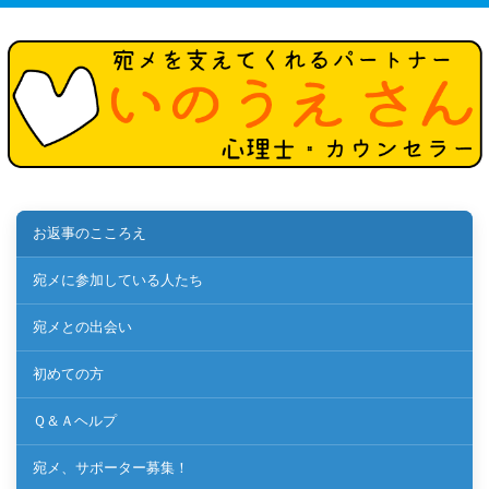
お返事のこころえ
宛メに参加している人たち
宛メとの出会い
初めての方
Ｑ＆Ａヘルプ
宛メ、サポーター募集！