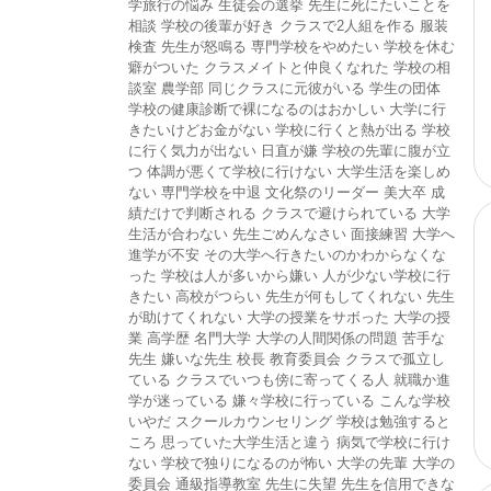
学旅行の悩み
生徒会の選挙
先生に死にたいことを
相談
学校の後輩が好き
クラスで2人組を作る
服装
検査
先生が怒鳴る
専門学校をやめたい
学校を休む
癖がついた
クラスメイトと仲良くなれた
学校の相
談室
農学部
同じクラスに元彼がいる
学生の団体
学校の健康診断で裸になるのはおかしい
大学に行
きたいけどお金がない
学校に行くと熱が出る
学校
に行く気力が出ない
日直が嫌
学校の先輩に腹が立
つ
体調が悪くて学校に行けない
大学生活を楽しめ
ない
専門学校を中退
文化祭のリーダー
美大卒
成
績だけで判断される
クラスで避けられている
大学
生活が合わない
先生ごめんなさい
面接練習
大学へ
進学が不安
その大学へ行きたいのかわからなくな
った
学校は人が多いから嫌い
人が少ない学校に行
きたい
高校がつらい
先生が何もしてくれない
先生
が助けてくれない
大学の授業をサボった
大学の授
業
高学歴
名門大学
大学の人間関係の問題
苦手な
先生
嫌いな先生
校長
教育委員会
クラスで孤立し
ている
クラスでいつも傍に寄ってくる人
就職か進
学が迷っている
嫌々学校に行っている
こんな学校
いやだ
スクールカウンセリング
学校は勉強すると
ころ
思っていた大学生活と違う
病気で学校に行け
ない
学校で独りになるのが怖い
大学の先輩
大学の
委員会
通級指導教室
先生に失望
先生を信用できな