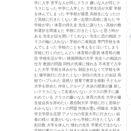
学に入学
苦手な人が同じクラス
嫌いな人が同じク
ラスになった
中学に入学した
大学生活が大変
学校
を休んでしまった
中学校が最悪
高校生になったけ
ど高校に行きたくない
第一志望の高校に落ちた
中
学校が辛い
体育の持久走
先生に謝りたい
高校の教
科選択を間違えた
学校に行きたくないと思う時が
ある
先生が話を聞いてくれない
先生に恋の相談
ク
ラスの輪に入れない
学校の二者面談
専門学校を休
んでしまった
学校のことを考えると泣いてしまう
学校に行くのがしんどい
体育祭の委員
体育祭の種
目
学校生活が辛い
映画関係の大学
先生への相談の
仕方
教授の問題
同性の先輩に憧れる
不本意で入学
した大学
学校を休みがち
朝起きれなくて学校を休
む
修学旅行に行きたくない
担任の先生との会話
高
校でハブられた
居残り
授業で教室を移動
子どもが
大学を辞めた
仲良しグループ
水泳の授業が嫌
新し
いクラスになって友達がいない
クラスの男子に嫌
われている
クラスの嫌いな人
体育の先生
大学が嫌
生徒会長を辞めたい
通信制大学
学校に行く意味が
わからない
テストの問題
性格が悪い同級生
大阪大
学文学部を志望
アメリカの音楽大学に行きたい
給
食の残り
友達がいないから学校に行きたくない
遅
刻日数
大学を休んだ
憧れの先生
卒業式で泣かない
学校行事のコーラス
好きな先生が移動
先生を好き