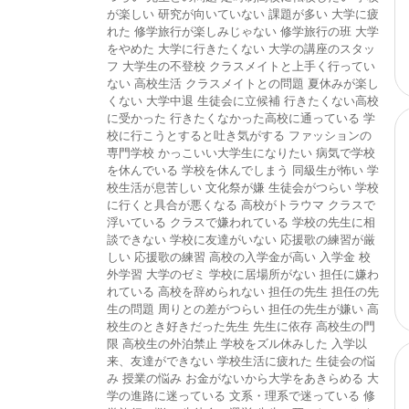
が楽しい
研究が向いていない
課題が多い
大学に疲
れた
修学旅行が楽しみじゃない
修学旅行の班
大学
をやめた
大学に行きたくない
大学の講座のスタッ
フ
大学生の不登校
クラスメイトと上手く行ってい
ない
高校生活
クラスメイトとの問題
夏休みが楽し
くない
大学中退
生徒会に立候補
行きたくない高校
に受かった
行きたくなかった高校に通っている
学
校に行こうとすると吐き気がする
ファッションの
専門学校
かっこいい大学生になりたい
病気で学校
を休んでいる
学校を休んでしまう
同級生が怖い
学
校生活が息苦しい
文化祭が嫌
生徒会がつらい
学校
に行くと具合が悪くなる
高校がトラウマ
クラスで
浮いている
クラスで嫌われている
学校の先生に相
談できない
学校に友達がいない
応援歌の練習が厳
しい
応援歌の練習
高校の入学金が高い
入学金
校
外学習
大学のゼミ
学校に居場所がない
担任に嫌わ
れている
高校を辞められない
担任の先生
担任の先
生の問題
周りとの差がつらい
担任の先生が嫌い
高
校生のとき好きだった先生
先生に依存
高校生の門
限
高校生の外泊禁止
学校をズル休みした
入学以
来、友達ができない
学校生活に疲れた
生徒会の悩
み
授業の悩み
お金がないから大学をあきらめる
大
学の進路に迷っている
文系・理系で迷っている
修