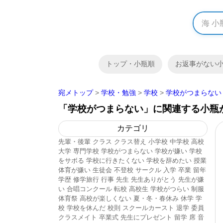
トップ・小瓶順
お返事がない
宛メトップ
>
学校・勉強
>
学校
>
学校がつまらない
「学校がつまらない」に関連する小瓶が
カテゴリ
先輩・後輩
クラス
クラス替え
小学校
中学校
高校
大学
専門学校
学校がつまらない
学校が嫌い
学校
をサボる
学校に行きたくない
学校を辞めたい
授業
体育が嫌い
生徒会
不登校
サークル
入学
卒業
留年
学歴
修学旅行
行事
先生
先生ありがとう
先生が嫌
い
合唱コンクール
転校
高校生
学校がつらい
制服
体育祭
高校が楽しくない
夏・冬・春休み
休学
学
校
学校を休んだ
校則
スクールカースト
退学
委員
クラスメイト
卒業式
先生にプレゼント
留学
席
音