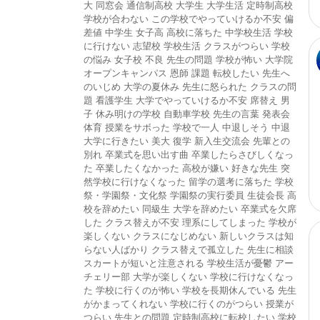
大
同窓会
通信制高校
大学生
大学生活
定時制高校
学校が合わない
この学校でやっていけるか不安
偏
差値
中学生
女子高
高校に落ちた
中学校生活
学校
に行けない
志望校
学校生活
クラスがつらい
学校
の悩み
女子校
不良
先生の問題
学校が怖い
大学院
オープンキャンパス
恩師
課題
転校したい
先生へ
のいじめ
大学の夏休み
先生に怒られた
クラスの問
題
看護学生
大学でやっていけるか不安
席替え
男
子
休み明けの学校
自動車学校
先生の言葉
発表会
体育
授業をサボった
学校で一人
中退しそう
中退
大学に行きたい
美大
復学
新入生交流会
先輩との
別れ
卒業式を思い出す曲
卒業したらさびしくなっ
た
卒業したくなかった
高校が嫌い
好きな先生
突
然学校に行けなくなった
留学の選考に落ちた
学校
祭・学園祭・文化祭
学園祭の実行委員
生徒会長
高
校を辞めたい
同級生
大学を辞めたい
卒業式を欠席
した
クラス替えが不安
理系にしてしまった
学校が
楽しくない
クラスになじめない
新しいクラスは知
らない人ばかり
クラス替えで孤立した
先生に相談
スカートが短いと注意される
学校生活が憂鬱
アー
チェリー部
大学が楽しくない
学校に行けなくなっ
た
学校に行くのが怖い
学校を長期休んでいる
先生
がかまってくれない
学校に行くのがつらい
授業が
つらい
先生との問題
定時制高校に転校したい
学校