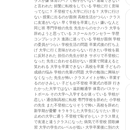
ラスが嫌
体育のペアで相手がいない
進級できない
と言われた
頻繁に転校をしている
学校に行く意味
ってなに？
不登校でも大学に行ける？
大学に行け
ない
授業に出るのが面倒
高校生活がつらい
クラス
に友達がいない
早く学校を卒業したい
嫌いな人と
同じ班
専門学校の先生
先生からのセクハラ
大学を
辞めようと思っている
スクールカウンセラー
学歴
コンプレックス
進路に迷っている
学校が面倒
学校
の委員がつらい
学校生活の問題
卒業式後の打ち上
げ
大学に行く意味がわからない
行きたい学校を親
に反対された
担任の先生が好き
サボりで不登校に
なった
先生に合わせる顔がない
授業で間違えると
笑われる
大学を卒業できない
高校を卒業
子どもの
成績の悩み
学校の先輩の問題
大学の勉強に興味が
なくなった
先生が怖い
クラスメイトが怖い
卒業す
るのがさみしい
子どもが不登校
卒業式の答辞
行き
たかった大学ではない
遠距離通学
体育のバスケッ
トボール
その大学へ入学するか迷っている
学校が
恋しい
通信制高校に転校
専門学校を辞めた
小学校
の先生
また不登校になりそうで怖い
高校を辞めた
新学期が憂鬱
キラキラした大学生になりたい
滑り
止めの大学に通う
不登校で恥ずかしい
クラス替え
で友達と違うクラスになった
病気で不登校
団歌練
習
大学の学生のレベルが低い
大学卒業後に別の大