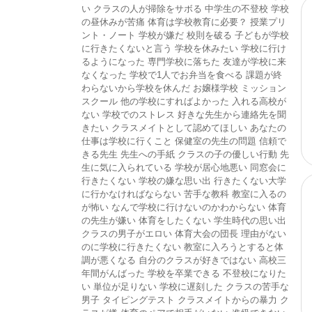
い
クラスの人が掃除をサボる
中学生の不登校
学校
の昼休みが苦痛
体育は学校教育に必要？
授業プリ
ント・ノート
学校が嫌だ
校則を破る
子どもが学校
に行きたくないと言う
学校を休みたい
学校に行け
るようになった
専門学校に落ちた
友達が学校に来
なくなった
学校で1人でお弁当を食べる
課題が終
わらないから学校を休んだ
お嬢様学校
ミッション
スクール
他の学校にすればよかった
入れる高校が
ない
学校でのストレス
好きな先生から連絡先を聞
きたい
クラスメイトとして認めてほしい
あなたの
仕事は学校に行くこと
保健室の先生の問題
信頼で
きる先生
先生への手紙
クラスの子の優しい行動
先
生に気に入られている
学校が居心地悪い
同窓会に
行きたくない
学校の嫌な思い出
行きたくない大学
に行かなければならない
苦手な教科
教室に入るの
が怖い
なんで学校に行けないのかわからない
体育
の先生が嫌い
体育をしたくない
学生時代の思い出
クラスの男子がエロい
体育大会の団長
理由がない
のに学校に行きたくない
教室に入ろうとすると体
調が悪くなる
自分のクラスが好きではない
高校三
年間がんばった
学校を卒業できる
不登校になりた
い
単位が足りない
学校に遅刻した
クラスの苦手な
男子
タイピングテスト
クラスメイトからの暴力
ク