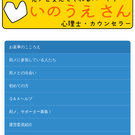
お返事のこころえ
宛メに参加している人たち
宛メとの出会い
初めての方
Ｑ＆Ａヘルプ
宛メ、サポーター募集！
運営委員紹介