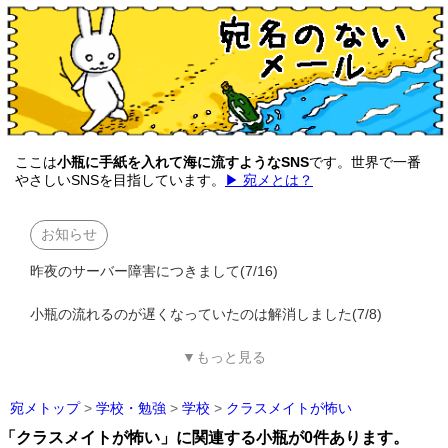
ここは
小瓶に手紙を入れて海に流すようなSNS
です。世界で一番
やさしいSNSを目指しています。
▶ 宛メとは？
お知らせ
昨夜のサーバー障害につきまして(7/16)
小瓶の流れるのが遅くなっていたのは解消しました(7/8)
▼もっと見る
宛メトップ
>
学校・勉強
>
学校
>
クラスメイトが怖い
「クラスメイトが怖い」に関連する小瓶が0件あります。