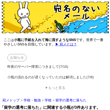
ここは
小瓶に手紙を入れて海に流すようなSNS
です。世界で一番
やさしいSNSを目指しています。
▶ 宛メとは？
お知らせ
昨夜のサーバー障害につきまして(7/16)
小瓶の流れるのが遅くなっていたのは解消しました(7/8)
▼もっと見る
宛メトップ
>
学校・勉強
>
学校
>
留学の選考に落ちた
「留学の選考に落ちた」に関連する小瓶が3件あります。