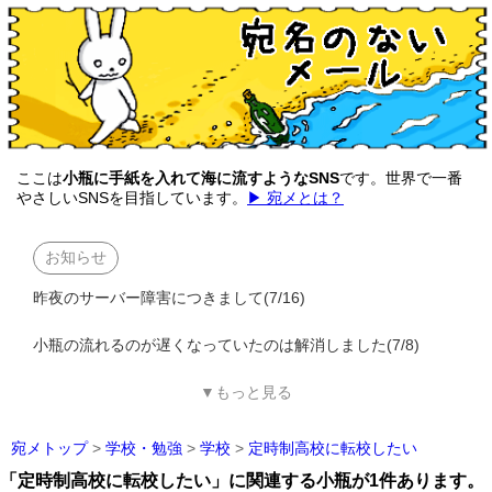
ここは
小瓶に手紙を入れて海に流すようなSNS
です。世界で一番
やさしいSNSを目指しています。
▶ 宛メとは？
お知らせ
昨夜のサーバー障害につきまして(7/16)
小瓶の流れるのが遅くなっていたのは解消しました(7/8)
▼もっと見る
宛メトップ
>
学校・勉強
>
学校
>
定時制高校に転校したい
「定時制高校に転校したい」に関連する小瓶が1件あります。