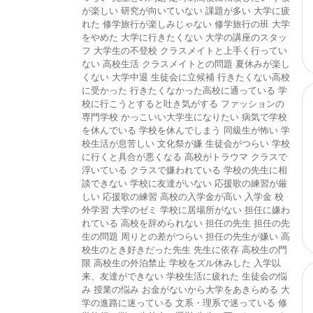
が楽しい
研究が向いていない
課題が多い
大学に疲
れた
修学旅行が楽しみじゃない
修学旅行の班
大学
をやめた
大学に行きたくない
大学の講座のスタッ
フ
大学生の不登校
クラスメイトと上手く行ってい
ない
高校生活
クラスメイトとの問題
夏休みが楽し
くない
大学中退
生徒会に立候補
行きたくない高校
に受かった
行きたくなかった高校に通っている
学
校に行こうとすると吐き気がする
ファッションの
専門学校
かっこいい大学生になりたい
病気で学校
を休んでいる
学校を休んでしまう
同級生が怖い
学
校生活が息苦しい
文化祭が嫌
生徒会がつらい
学校
に行くと具合が悪くなる
高校がトラウマ
クラスで
浮いている
クラスで嫌われている
学校の先生に相
談できない
学校に友達がいない
応援歌の練習が厳
しい
応援歌の練習
高校の入学金が高い
入学金
校
外学習
大学のゼミ
学校に居場所がない
担任に嫌わ
れている
高校を辞められない
担任の先生
担任の先
生の問題
周りとの差がつらい
担任の先生が嫌い
高
校生のとき好きだった先生
先生に依存
高校生の門
限
高校生の外泊禁止
学校をズル休みした
入学以
来、友達ができない
学校生活に疲れた
生徒会の悩
み
授業の悩み
お金がないから大学をあきらめる
大
学の進路に迷っている
文系・理系で迷っている
修