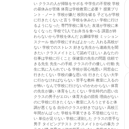
い
クラスの人が掃除をサボる
中学生の不登校
学校
の昼休みが苦痛
体育は学校教育に必要？
授業プリ
ント・ノート
学校が嫌だ
校則を破る
子どもが学校
に行きたくないと言う
学校を休みたい
学校に行け
るようになった
専門学校に落ちた
友達が学校に来
なくなった
学校で1人でお弁当を食べる
課題が終
わらないから学校を休んだ
お嬢様学校
ミッション
スクール
他の学校にすればよかった
入れる高校が
ない
学校でのストレス
好きな先生から連絡先を聞
きたい
クラスメイトとして認めてほしい
あなたの
仕事は学校に行くこと
保健室の先生の問題
信頼で
きる先生
先生への手紙
クラスの子の優しい行動
先
生に気に入られている
学校が居心地悪い
同窓会に
行きたくない
学校の嫌な思い出
行きたくない大学
に行かなければならない
苦手な教科
教室に入るの
が怖い
なんで学校に行けないのかわからない
体育
の先生が嫌い
体育をしたくない
学生時代の思い出
クラスの男子がエロい
体育大会の団長
理由がない
のに学校に行きたくない
教室に入ろうとすると体
調が悪くなる
自分のクラスが好きではない
高校三
年間がんばった
学校を卒業できる
不登校になりた
い
単位が足りない
学校に遅刻した
クラスの苦手な
男子
タイピングテスト
クラスメイトからの暴力
ク