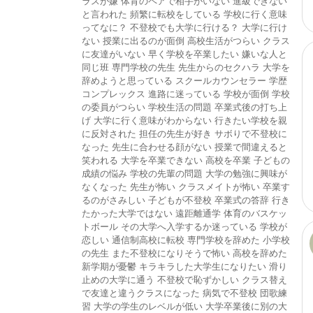
ラスが嫌
体育のペアで相手がいない
進級できない
と言われた
頻繁に転校をしている
学校に行く意味
ってなに？
不登校でも大学に行ける？
大学に行け
ない
授業に出るのが面倒
高校生活がつらい
クラス
に友達がいない
早く学校を卒業したい
嫌いな人と
同じ班
専門学校の先生
先生からのセクハラ
大学を
辞めようと思っている
スクールカウンセラー
学歴
コンプレックス
進路に迷っている
学校が面倒
学校
の委員がつらい
学校生活の問題
卒業式後の打ち上
げ
大学に行く意味がわからない
行きたい学校を親
に反対された
担任の先生が好き
サボりで不登校に
なった
先生に合わせる顔がない
授業で間違えると
笑われる
大学を卒業できない
高校を卒業
子どもの
成績の悩み
学校の先輩の問題
大学の勉強に興味が
なくなった
先生が怖い
クラスメイトが怖い
卒業す
るのがさみしい
子どもが不登校
卒業式の答辞
行き
たかった大学ではない
遠距離通学
体育のバスケッ
トボール
その大学へ入学するか迷っている
学校が
恋しい
通信制高校に転校
専門学校を辞めた
小学校
の先生
また不登校になりそうで怖い
高校を辞めた
新学期が憂鬱
キラキラした大学生になりたい
滑り
止めの大学に通う
不登校で恥ずかしい
クラス替え
で友達と違うクラスになった
病気で不登校
団歌練
習
大学の学生のレベルが低い
大学卒業後に別の大