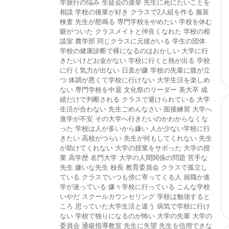
学旅行の悩み
生徒会の選挙
先生に死にたいことを
相談
学校の後輩が好き
クラスで2人組を作る
服装
検査
先生が怒鳴る
専門学校をやめたい
学校を休む
癖がついた
クラスメイトと仲良くなれた
学校の相
談室
農学部
同じクラスに元彼がいる
学生の団体
学校の健康診断で裸になるのはおかしい
大学に行
きたいけどお金がない
学校に行くと熱が出る
学校
に行く気力が出ない
日直が嫌
学校の先輩に腹が立
つ
体調が悪くて学校に行けない
大学生活を楽しめ
ない
専門学校を中退
文化祭のリーダー
美大卒
成
績だけで判断される
クラスで避けられている
大学
生活が合わない
先生ごめんなさい
面接練習
大学へ
進学が不安
その大学へ行きたいのかわからなくな
った
学校は人が多いから嫌い
人が少ない学校に行
きたい
高校がつらい
先生が何もしてくれない
先生
が助けてくれない
大学の授業をサボった
大学の授
業
高学歴
名門大学
大学の人間関係の問題
苦手な
先生
嫌いな先生
校長
教育委員会
クラスで孤立し
ている
クラスでいつも傍に寄ってくる人
就職か進
学が迷っている
嫌々学校に行っている
こんな学校
いやだ
スクールカウンセリング
学校は勉強すると
ころ
思っていた大学生活と違う
病気で学校に行け
ない
学校で独りになるのが怖い
大学の先輩
大学の
委員会
通級指導教室
先生に失望
先生を信用できな