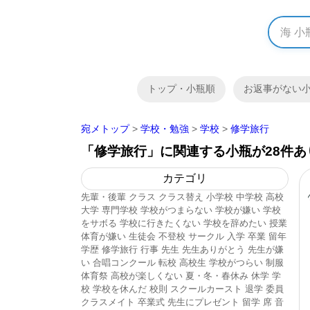
トップ・小瓶順
お返事がない
宛メトップ
>
学校・勉強
>
学校
>
修学旅行
「修学旅行」に関連する小瓶が28件あ
カテゴリ
先輩・後輩
クラス
クラス替え
小学校
中学校
高校
大学
専門学校
学校がつまらない
学校が嫌い
学校
をサボる
学校に行きたくない
学校を辞めたい
授業
体育が嫌い
生徒会
不登校
サークル
入学
卒業
留年
学歴
修学旅行
行事
先生
先生ありがとう
先生が嫌
い
合唱コンクール
転校
高校生
学校がつらい
制服
体育祭
高校が楽しくない
夏・冬・春休み
休学
学
校
学校を休んだ
校則
スクールカースト
退学
委員
クラスメイト
卒業式
先生にプレゼント
留学
席
音