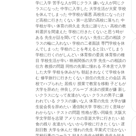
学に入学
苦手な人が同じクラス
嫌いな人が同じク
ラスになった
中学に入学した
大学生活が大変
学校
を休んでしまった
中学校が最悪
高校生になったけ
ど高校に行きたくない
第一志望の高校に落ちた
中
学校が辛い
体育の持久走
先生に謝りたい
高校の教
科選択を間違えた
学校に行きたくないと思う時が
ある
先生が話を聞いてくれない
先生に恋の相談
ク
ラスの輪に入れない
学校の二者面談
専門学校を休
んでしまった
学校のことを考えると泣いてしまう
学校に行くのがしんどい
体育祭の委員
体育祭の種
目
学校生活が辛い
映画関係の大学
先生への相談の
仕方
教授の問題
同性の先輩に憧れる
不本意で入学
した大学
学校を休みがち
朝起きれなくて学校を休
む
修学旅行に行きたくない
担任の先生との会話
高
校でハブられた
居残り
授業で教室を移動
子どもが
大学を辞めた
仲良しグループ
水泳の授業が嫌
新し
いクラスになって友達がいない
クラスの男子に嫌
われている
クラスの嫌いな人
体育の先生
大学が嫌
生徒会長を辞めたい
通信制大学
学校に行く意味が
わからない
テストの問題
性格が悪い同級生
大阪大
学文学部を志望
アメリカの音楽大学に行きたい
給
食の残り
友達がいないから学校に行きたくない
遅
刻日数
大学を休んだ
憧れの先生
卒業式で泣かない
学校行事のコーラス
好きな先生が移動
先生を好き