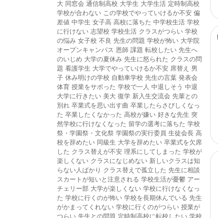
大
同窓会
通信制高校
大学生
大学生活
定時制高校
学校が合わない
この学校でやっていけるか不安
偏
差値
中学生
女子高
高校に落ちた
中学校生活
学校
に行けない
志望校
学校生活
クラスがつらい
学校
の悩み
女子校
不良
先生の問題
学校が怖い
大学院
オープンキャンパス
恩師
課題
転校したい
先生へ
のいじめ
大学の夏休み
先生に怒られた
クラスの問
題
看護学生
大学でやっていけるか不安
席替え
男
子
休み明けの学校
自動車学校
先生の言葉
発表会
体育
授業をサボった
学校で一人
中退しそう
中退
大学に行きたい
美大
復学
新入生交流会
先輩との
別れ
卒業式を思い出す曲
卒業したらさびしくなっ
た
卒業したくなかった
高校が嫌い
好きな先生
突
然学校に行けなくなった
留学の選考に落ちた
学校
祭・学園祭・文化祭
学園祭の実行委員
生徒会長
高
校を辞めたい
同級生
大学を辞めたい
卒業式を欠席
した
クラス替えが不安
理系にしてしまった
学校が
楽しくない
クラスになじめない
新しいクラスは知
らない人ばかり
クラス替えで孤立した
先生に相談
スカートが短いと注意される
学校生活が憂鬱
アー
チェリー部
大学が楽しくない
学校に行けなくなっ
た
学校に行くのが怖い
学校を長期休んでいる
先生
がかまってくれない
学校に行くのがつらい
授業が
つらい
先生との問題
定時制高校に転校したい
学校