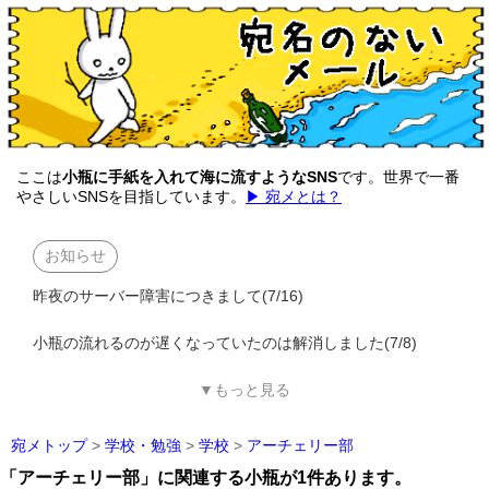
ここは
小瓶に手紙を入れて海に流すようなSNS
です。世界で一番
やさしいSNSを目指しています。
▶ 宛メとは？
お知らせ
昨夜のサーバー障害につきまして(7/16)
小瓶の流れるのが遅くなっていたのは解消しました(7/8)
▼もっと見る
宛メトップ
>
学校・勉強
>
学校
>
アーチェリー部
「アーチェリー部」に関連する小瓶が1件あります。