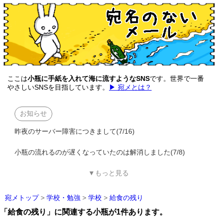
ここは
小瓶に手紙を入れて海に流すようなSNS
です。世界で一番
やさしいSNSを目指しています。
▶ 宛メとは？
お知らせ
昨夜のサーバー障害につきまして(7/16)
小瓶の流れるのが遅くなっていたのは解消しました(7/8)
▼もっと見る
宛メトップ
>
学校・勉強
>
学校
>
給食の残り
「給食の残り」に関連する小瓶が1件あります。