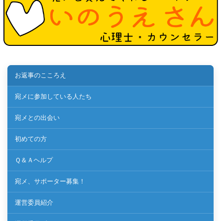
お返事のこころえ
宛メに参加している人たち
宛メとの出会い
初めての方
Ｑ＆Ａヘルプ
宛メ、サポーター募集！
運営委員紹介