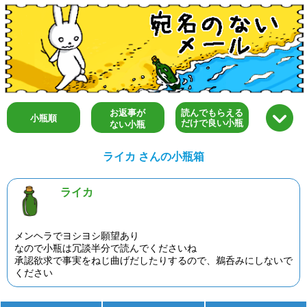
お返事が
読んでもらえる
小瓶順
だけで良い小瓶
ない小瓶
ライカ さんの小瓶箱
ライカ
メンヘラでヨシヨシ願望あり
なので小瓶は冗談半分で読んでくださいね
承認欲求で事実をねじ曲げだしたりするので、鵜呑みにしないで
ください