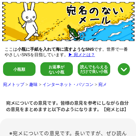
ここは
小瓶に手紙を入れて海に流すようなSNS
です。世界で一番
やさしいSNSを目指しています。
▶ 宛メとは？
お返事が
読んでもらえる
小瓶順
だけで良い小瓶
ない小瓶
宛メトップ
>
趣味
>
インターネット・パソコン
>
宛メ
宛メについての意見です。皆様の意見を参考にしながら自分
の意見をまとめますと以下のようになります。【宛メとは】
※宛メについての意見です。長いですが、ぜひ読ん