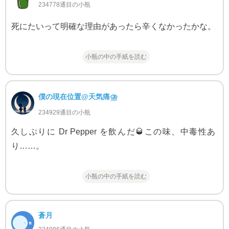
234778通目の小瓶
死にたいって明確な理由があったら辛くなかったかな。
小瓶の中の手紙を読む
僕の現在位置@天気痛⛈
234929通目の小瓶
久しぶりに Dr Pepper を飲んだ🥃この味、中毒性あ
り……。
小瓶の中の手紙を読む
蒼月