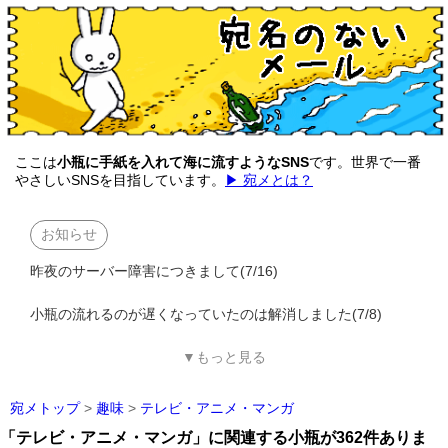
ここは
小瓶に手紙を入れて海に流すようなSNS
です。世界で一番
やさしいSNSを目指しています。
▶ 宛メとは？
お知らせ
昨夜のサーバー障害につきまして(7/16)
小瓶の流れるのが遅くなっていたのは解消しました(7/8)
▼もっと見る
宛メトップ
>
趣味
>
テレビ・アニメ・マンガ
「テレビ・アニメ・マンガ」に関連する小瓶が362件ありま