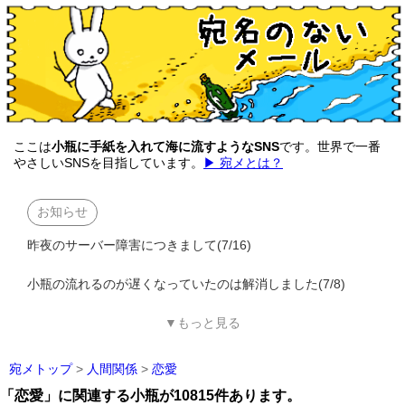
ここは
小瓶に手紙を入れて海に流すようなSNS
です。世界で一番
やさしいSNSを目指しています。
▶ 宛メとは？
お知らせ
昨夜のサーバー障害につきまして(7/16)
小瓶の流れるのが遅くなっていたのは解消しました(7/8)
▼もっと見る
宛メトップ
>
人間関係
>
恋愛
「恋愛」に関連する小瓶が10815件あります。