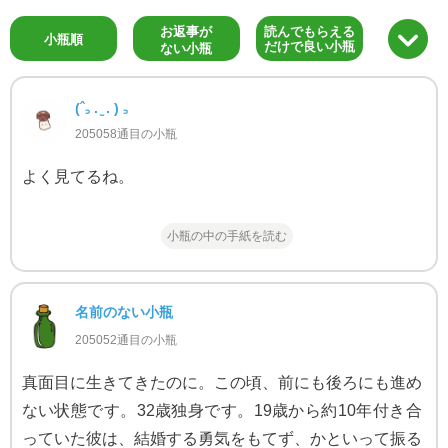
お返事が
読んでもらえる
小瓶順
だけで良い小瓶
ない小瓶
(ˆ꜆ . ̫ . ) ꜆
205058通目の小瓶
よく見てるね。
小瓶の中の手紙を読む
名前のない小瓶
205052通目の小瓶
真面目に生きてきたのに。この頃、前にも後ろにも進め
ない状態です。32歳独身です。19歳から約10年付き合
っていた彼は、結婚する勇気をもてず、かといって振る