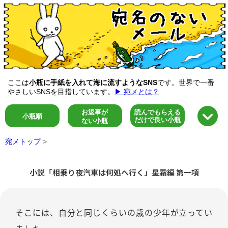
ここは
小瓶に手紙を入れて海に流すようなSNS
です。世界で一番
やさしいSNSを目指しています。
▶ 宛メとは？
お返事が
読んでもらえる
小瓶順
だけで良い小瓶
ない小瓶
宛メトップ
>
小説「相乗り夜汽車は何処へ行く」星霜編 第一項
そこには、自分と同じくらいの歳の少年が立ってい