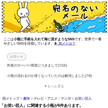
ここは
小瓶に手紙を入れて海に流すようなSNS
です。世界で一番
やさしいSNSを目指しています。
▶ 宛メとは？
お知らせ
昨夜のサーバー障害につきまして(7/16)
小瓶の流れるのが遅くなっていたのは解消しました(7/8)
▼もっと見る
宛メトップ
>
趣味
>
テレビ・アニメ・マンガ
>
お笑い芸人
「お笑い芸人」に関連する小瓶が6件あります。