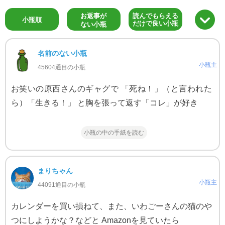
お返事が
読んでもらえる
小瓶順
だけで良い小瓶
ない小瓶
名前のない小瓶
小瓶主
45604通目の小瓶
お笑いの原西さんのギャグで 「死ね！」（と言われた
ら）「生きる！」 と胸を張って返す「コレ」が好き
小瓶の中の手紙を読む
まりちゃん
小瓶主
44091通目の小瓶
カレンダーを買い損ねて、また、いわごーさんの猫のや
つにしようかな？などと Amazonを見ていたら