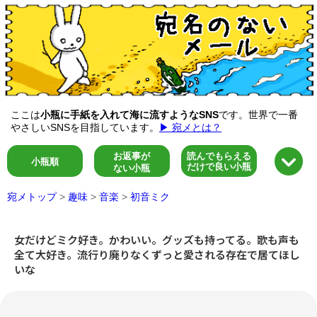
ここは
小瓶に手紙を入れて海に流すようなSNS
です。世界で一番
やさしいSNSを目指しています。
▶ 宛メとは？
お返事が
読んでもらえる
小瓶順
だけで良い小瓶
ない小瓶
宛メトップ
>
趣味
>
音楽
>
初音ミク
女だけどミク好き。かわいい。グッズも持ってる。歌も声も
全て大好き。流行り廃りなくずっと愛される存在で居てほし
いな