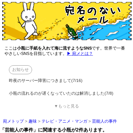
ここは
小瓶に手紙を入れて海に流すようなSNS
です。世界で一番
やさしいSNSを目指しています。
▶ 宛メとは？
お知らせ
昨夜のサーバー障害につきまして(7/16)
小瓶の流れるのが遅くなっていたのは解消しました(7/8)
▼もっと見る
宛メトップ
>
趣味
>
テレビ・アニメ・マンガ
>
芸能人の事件
「芸能人の事件」に関連する小瓶が2件あります。