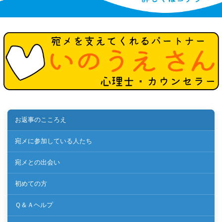
お返事のこころえ
宛メに参加している人たち
宛メとの出会い
初めての方
Ｑ＆Ａヘルプ