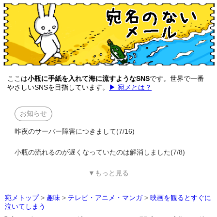
ここは
小瓶に手紙を入れて海に流すようなSNS
です。世界で一番
やさしいSNSを目指しています。
▶ 宛メとは？
お知らせ
昨夜のサーバー障害につきまして(7/16)
小瓶の流れるのが遅くなっていたのは解消しました(7/8)
▼もっと見る
宛メトップ
>
趣味
>
テレビ・アニメ・マンガ
>
映画を観るとすぐに
泣いてしまう