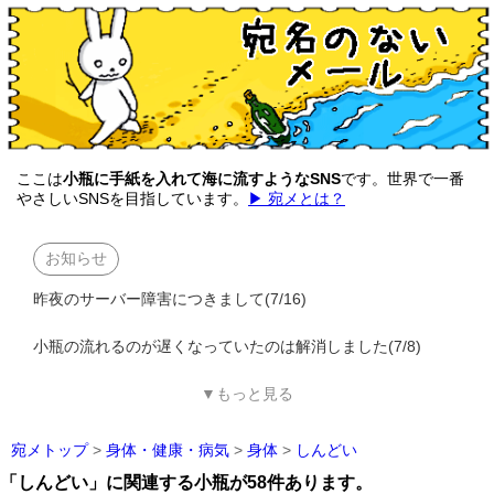
ここは
小瓶に手紙を入れて海に流すようなSNS
です。世界で一番
やさしいSNSを目指しています。
▶ 宛メとは？
お知らせ
昨夜のサーバー障害につきまして(7/16)
小瓶の流れるのが遅くなっていたのは解消しました(7/8)
▼もっと見る
宛メトップ
>
身体・健康・病気
>
身体
>
しんどい
「しんどい」に関連する小瓶が58件あります。