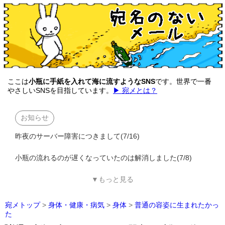
ここは
小瓶に手紙を入れて海に流すようなSNS
です。世界で一番
やさしいSNSを目指しています。
▶ 宛メとは？
お知らせ
昨夜のサーバー障害につきまして(7/16)
小瓶の流れるのが遅くなっていたのは解消しました(7/8)
▼もっと見る
宛メトップ
>
身体・健康・病気
>
身体
>
普通の容姿に生まれたかっ
た