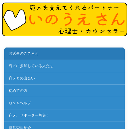
お返事のこころえ
宛メに参加している人たち
宛メとの出会い
初めての方
Ｑ＆Ａヘルプ
宛メ、サポーター募集！
運営委員紹介