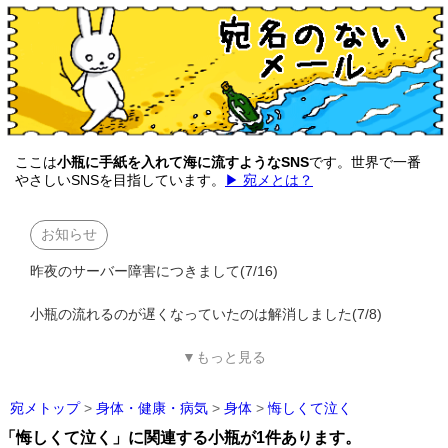
ここは
小瓶に手紙を入れて海に流すようなSNS
です。世界で一番
やさしいSNSを目指しています。
▶ 宛メとは？
お知らせ
昨夜のサーバー障害につきまして(7/16)
小瓶の流れるのが遅くなっていたのは解消しました(7/8)
▼もっと見る
宛メトップ
>
身体・健康・病気
>
身体
>
悔しくて泣く
「悔しくて泣く」に関連する小瓶が1件あります。