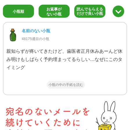
お返事が
読んでもらえる
小瓶順
だけで良い小瓶
ない小瓶
名前のない小瓶
48175通目の小瓶
親知らずが疼いてきたけど、歯医者正月休みあーんど休
み明けもしばらく予約埋まってるらしい…なぜにこのタ
イミング
小瓶の中の手紙を読む