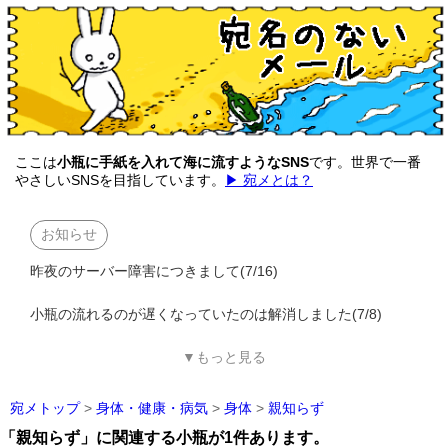
ここは
小瓶に手紙を入れて海に流すようなSNS
です。世界で一番
やさしいSNSを目指しています。
▶ 宛メとは？
お知らせ
昨夜のサーバー障害につきまして(7/16)
小瓶の流れるのが遅くなっていたのは解消しました(7/8)
▼もっと見る
宛メトップ
>
身体・健康・病気
>
身体
>
親知らず
「親知らず」に関連する小瓶が1件あります。