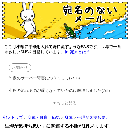
ここは
小瓶に手紙を入れて海に流すようなSNS
です。世界で一番
やさしいSNSを目指しています。
▶ 宛メとは？
お知らせ
昨夜のサーバー障害につきまして(7/16)
小瓶の流れるのが遅くなっていたのは解消しました(7/8)
▼もっと見る
宛メトップ
>
身体・健康・病気
>
身体
>
生理が気持ち悪い
「生理が気持ち悪い」に関連する小瓶が1件あります。