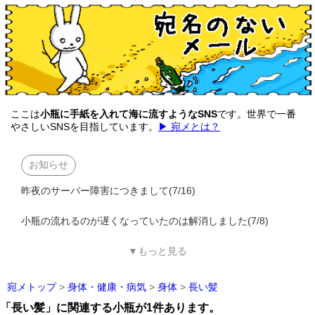
ここは
小瓶に手紙を入れて海に流すようなSNS
です。世界で一番
やさしいSNSを目指しています。
▶ 宛メとは？
お知らせ
昨夜のサーバー障害につきまして(7/16)
小瓶の流れるのが遅くなっていたのは解消しました(7/8)
▼もっと見る
宛メトップ
>
身体・健康・病気
>
身体
>
長い髪
「長い髪」に関連する小瓶が1件あります。