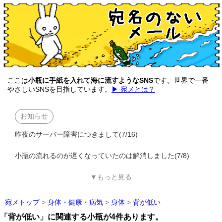
ここは
小瓶に手紙を入れて海に流すようなSNS
です。世界で一番
やさしいSNSを目指しています。
▶ 宛メとは？
お知らせ
昨夜のサーバー障害につきまして(7/16)
小瓶の流れるのが遅くなっていたのは解消しました(7/8)
▼もっと見る
宛メトップ
>
身体・健康・病気
>
身体
>
背が低い
「背が低い」に関連する小瓶が4件あります。