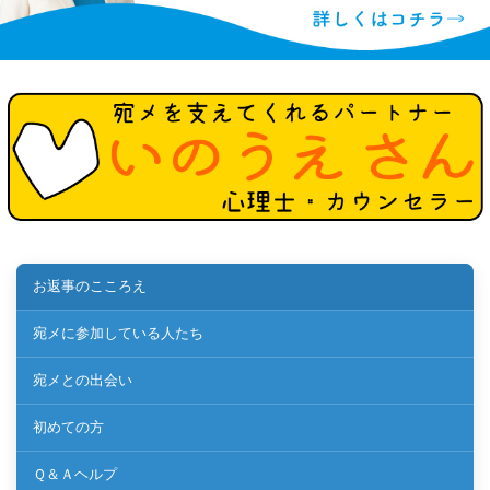
お返事のこころえ
宛メに参加している人たち
宛メとの出会い
初めての方
Ｑ＆Ａヘルプ