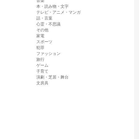
音楽
本・読み物・文字
テレビ・アニメ・マンガ
話・言葉
心霊・不思議
その他
家電
スポーツ
犯罪
ファッション
旅行
ゲーム
子育て
演劇・芝居・舞台
文房具