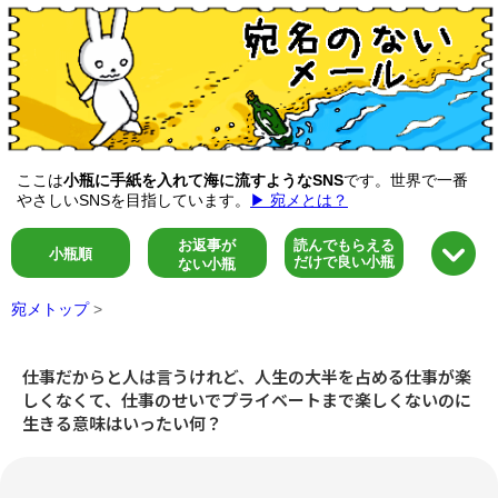
ここは
小瓶に手紙を入れて海に流すようなSNS
です。世界で一番
やさしいSNSを目指しています。
▶ 宛メとは？
お返事が
読んでもらえる
小瓶順
だけで良い小瓶
ない小瓶
宛メトップ
>
仕事だからと人は言うけれど、人生の大半を占める仕事が楽
しくなくて、仕事のせいでプライベートまで楽しくないのに
生きる意味はいったい何？