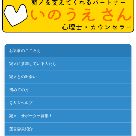
お返事のこころえ
宛メに参加している人たち
宛メとの出会い
初めての方
Ｑ＆Ａヘルプ
宛メ、サポーター募集！
運営委員紹介