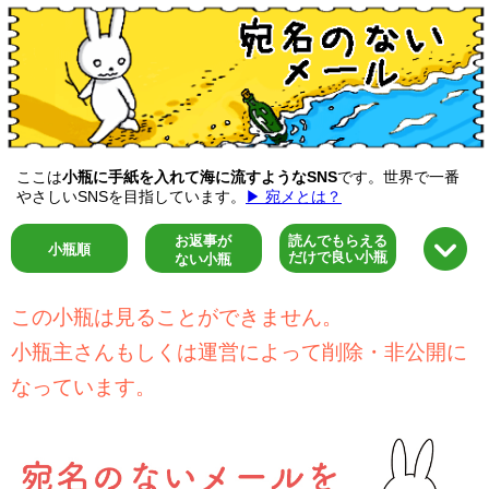
ここは
小瓶に手紙を入れて海に流すようなSNS
です。世界で一番
やさしいSNSを目指しています。
▶ 宛メとは？
お返事が
読んでもらえる
小瓶順
だけで良い小瓶
ない小瓶
この小瓶は見ることができません。
小瓶主さんもしくは運営によって削除・非公開に
なっています。