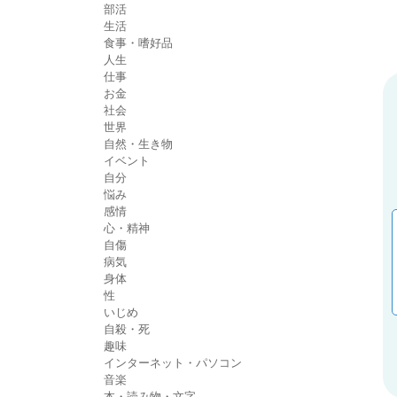
部活
生活
食事・嗜好品
人生
仕事
お金
社会
世界
自然・生き物
イベント
自分
悩み
感情
心・精神
自傷
病気
身体
性
いじめ
自殺・死
趣味
インターネット・パソコン
音楽
本・読み物・文字