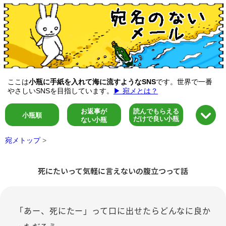
ここは
小瓶に手紙を入れて海に流すようなSNS
です。世界で一番
やさしいSNSを目指しています。
▶ 宛メとは？
お返事が
読んでもらえる
小瓶順
だけで良い小瓶
ない小瓶
宛メトップ
>
死にたいって気軽に言えないの腹立つって話
「あー、死にたー」って口に出せたらどんなに良か