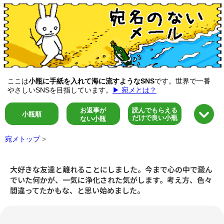
ここは
小瓶に手紙を入れて海に流すようなSNS
です。世界で一番
やさしいSNSを目指しています。
▶ 宛メとは？
お返事が
読んでもらえる
小瓶順
だけで良い小瓶
ない小瓶
宛メトップ
>
大好きな友達と離れることにしました。今まで心の中で澱ん
でいた何かが、一気に浄化された気がします。考え方、色々
間違ってたかもな、と思い始めました。