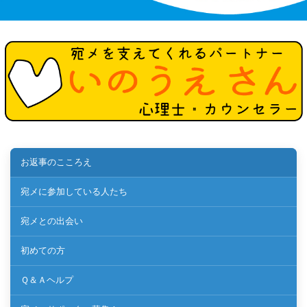
お返事のこころえ
宛メに参加している人たち
宛メとの出会い
初めての方
Ｑ＆Ａヘルプ