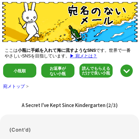
ここは
小瓶に手紙を入れて海に流すようなSNS
です。世界で一番
やさしいSNSを目指しています。
▶ 宛メとは？
お返事が
読んでもらえる
小瓶順
だけで良い小瓶
ない小瓶
宛メトップ
>
A Secret I've Kept Since Kindergarten (2/3)
(Cont'd)