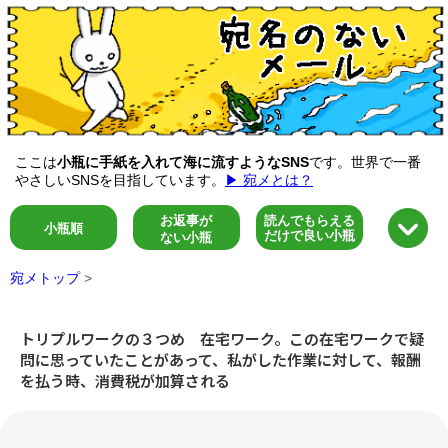
ここは
小瓶に手紙を入れて海に流すようなSNS
です。世界で一番
やさしいSNSを目指しています。
▶ 宛メとは？
お返事が
読んでもらえる
小瓶順
だけで良い小瓶
ない小瓶
宛メトップ
>
トリプルワークの３つめ 在宅ワーク。この在宅ワークで疑
問に思っていたことがあって、私がした作業に対して、報酬
を払う時、消費税が加算される