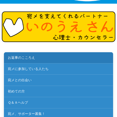
お返事のこころえ
宛メに参加している人たち
宛メとの出会い
初めての方
Ｑ＆Ａヘルプ
宛メ、サポーター募集！