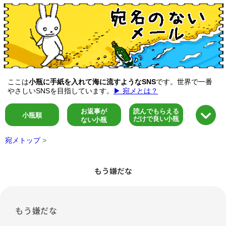
ここは
小瓶に手紙を入れて海に流すようなSNS
です。世界で一番
やさしいSNSを目指しています。
▶ 宛メとは？
お返事が
読んでもらえる
小瓶順
だけで良い小瓶
ない小瓶
宛メトップ
>
もう嫌だな
もう嫌だな