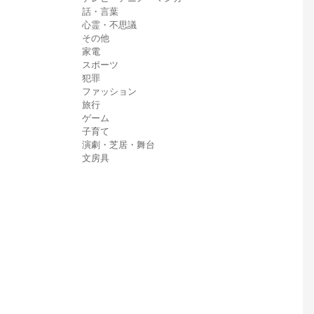
話・言葉
心霊・不思議
その他
家電
スポーツ
犯罪
ファッション
旅行
ゲーム
子育て
演劇・芝居・舞台
文房具