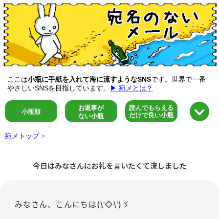
ここは
小瓶に手紙を入れて海に流すようなSNS
です。世界で一番
やさしいSNSを目指しています。
▶ 宛メとは？
お返事が
読んでもらえる
小瓶順
だけで良い小瓶
ない小瓶
宛メトップ
>
今日はみなさんにお礼を言いたくて流しました
みなさん、こんにちは(\'◇\')ゞ