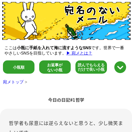
ここは
小瓶に手紙を入れて海に流すようなSNS
です。世界で一番
やさしいSNSを目指しています。
▶ 宛メとは？
お返事が
読んでもらえる
小瓶順
だけで良い小瓶
ない小瓶
宛メトップ
>
今日の日記#1哲学
哲学者も尿意には逆らえないと思うと、少し微笑ま