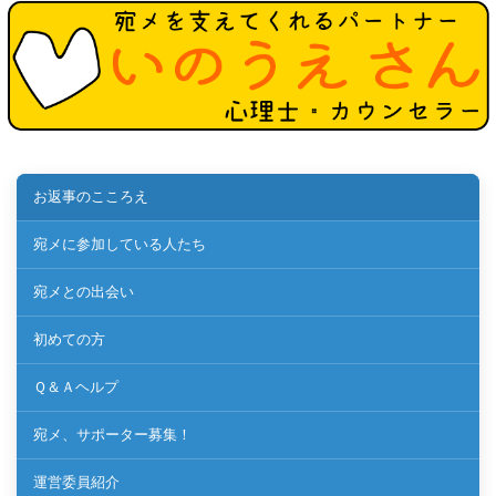
お返事のこころえ
宛メに参加している人たち
宛メとの出会い
初めての方
Ｑ＆Ａヘルプ
宛メ、サポーター募集！
運営委員紹介