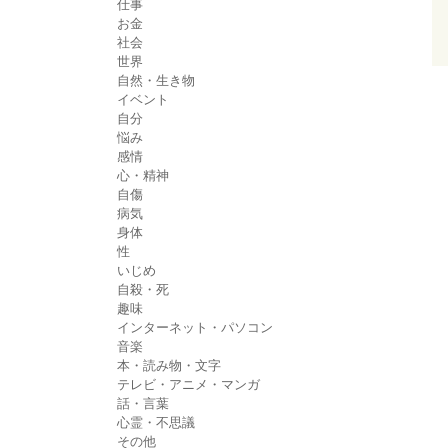
仕事
お金
社会
世界
自然・生き物
イベント
自分
悩み
感情
心・精神
自傷
病気
身体
性
いじめ
自殺・死
趣味
インターネット・パソコン
音楽
本・読み物・文字
テレビ・アニメ・マンガ
話・言葉
心霊・不思議
その他