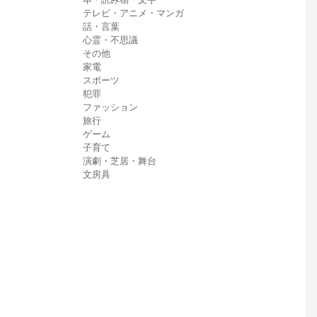
テレビ・アニメ・マンガ
話・言葉
心霊・不思議
その他
家電
スポーツ
犯罪
ファッション
旅行
ゲーム
子育て
演劇・芝居・舞台
文房具