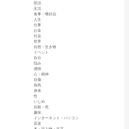
部活
生活
食事・嗜好品
人生
仕事
お金
社会
世界
自然・生き物
イベント
自分
悩み
感情
心・精神
自傷
病気
身体
性
いじめ
自殺・死
趣味
インターネット・パソコン
音楽
本・読み物・文字