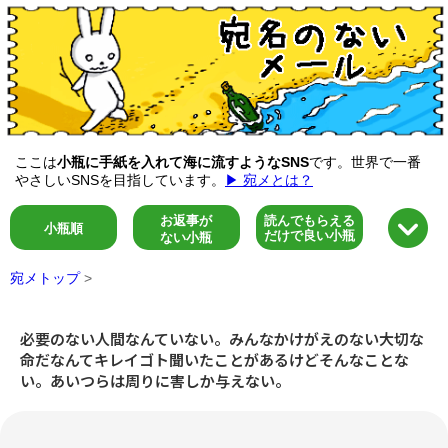
ここは
小瓶に手紙を入れて海に流すようなSNS
です。世界で一番
やさしいSNSを目指しています。
▶ 宛メとは？
お返事が
読んでもらえる
小瓶順
だけで良い小瓶
ない小瓶
宛メトップ
>
必要のない人間なんていない。みんなかけがえのない大切な
命だなんてキレイゴト聞いたことがあるけどそんなことな
い。あいつらは周りに害しか与えない。