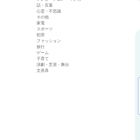
話・言葉
心霊・不思議
その他
家電
スポーツ
犯罪
ファッション
旅行
ゲーム
子育て
演劇・芝居・舞台
文房具