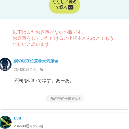
ななし／匿名
で送る
以下はまだお返事がない小瓶です。
お返事をしていただけると小瓶主さんはとてもう
れしいと思います。
僕の現在位置@天気痛⛈
234851通目の小瓶
石橋を叩いて壊す。あーあ。
小瓶の中の手紙を読む
Evil
234600通目の小瓶