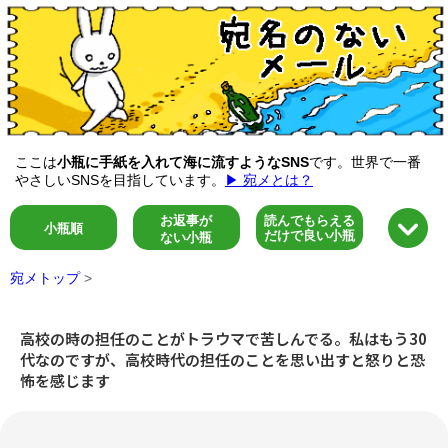
ここは
小瓶に手紙を入れて海に流すようなSNS
です。世界で一番
やさしいSNSを目指しています。
▶ 宛メとは？
お返事が
読んでもらえる
小瓶順
だけで良い小瓶
ない小瓶
宛メトップ
>
高校の時の担任のことがトラウマで苦しんでる。私はもう30
代なのですが、高校時代の担任のことを思い出すと怒りと恐
怖を感じます