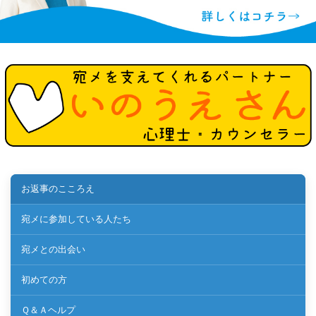
お返事のこころえ
宛メに参加している人たち
宛メとの出会い
初めての方
Ｑ＆Ａヘルプ